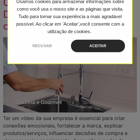
05 Motivos Para se
Usamos cookies para armazenar informações sobre
como você usa o nosso site e as páginas que visita.
Destacar da Concorrência
Tudo para tornar sua experiência a mais agradável
com um Vídeo Poderoso
possível. Ao clicar em 'Aceitar',você consente com a
utilização de cookies.
RECUSAR
ACEITAR
Ter um vídeo da sua empresa é essencial para criar
conexões emocionais, fortalecer a marca, explicar
produtos/serviços, influenciar decisões de compra e