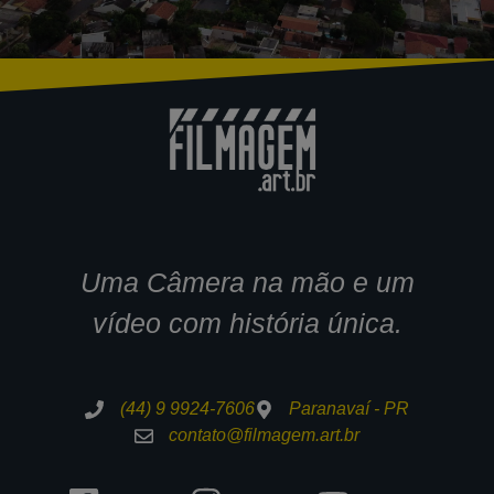
Uma Câmera na mão e um
vídeo com história única.
(44) 9 9924-7606
Paranavaí - PR
contato@filmagem.art.br