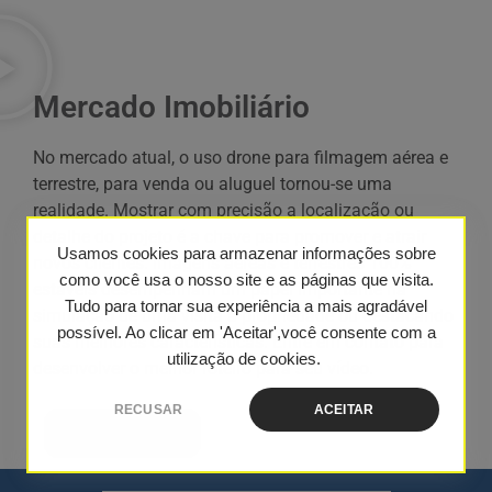
Mercado Imobiliário
No mercado atual, o uso drone para filmagem aérea e
terrestre, para venda ou aluguel tornou-se uma
realidade. Mostrar com precisão a localização ou
detalhe do projeto é a chave para promover e atrair
Usamos cookies para armazenar informações sobre
novos clientes. Imagens aéreas e terrestres 100%
como você usa o nosso site e as páginas que visita.
estáveis ​​desempenham um papel importante na
Tudo para tornar sua experiência a mais agradável
simulação de uma visita à propriedade ou destacando
possível. Ao clicar em 'Aceitar',você consente com a
suas melhores características. Entre em contato para
utilização de cookies.
desenvolver o melhor roteiro para seu vídeo.
RECUSAR
ACEITAR
Saiba Mais