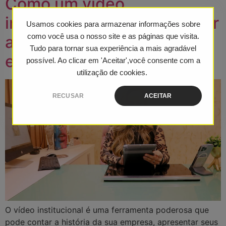
Como um vídeo
institucional pode aumentar
Usamos cookies para armazenar informações sobre
a visibilidade da sua
como você usa o nosso site e as páginas que visita.
Tudo para tornar sua experiência a mais agradável
empresa
possível. Ao clicar em 'Aceitar',você consente com a
utilização de cookies.
RECUSAR
ACEITAR
O vídeo institucional é uma ferramenta poderosa que
pode contar a história da sua empresa, apresentar seus