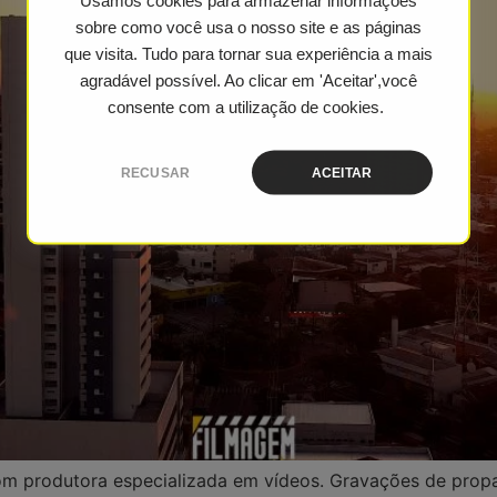
Usamos cookies para armazenar informações
sobre como você usa o nosso site e as páginas
que visita. Tudo para tornar sua experiência a mais
agradável possível. Ao clicar em 'Aceitar',você
consente com a utilização de cookies.
RECUSAR
ACEITAR
m produtora especializada em vídeos. Gravações de propaga