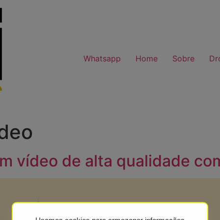
Whatsapp
Home
Sobre
Dr
ídeo
m vídeo de alta qualidade co